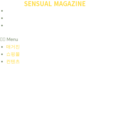
SENSUAL MAGAZINE
콘
글
텐
탐
매거진
츠
색
쇼핑몰
로
컨텐츠
건
Menu
너
매거진
뛰
쇼핑몰
기
컨텐츠
당신의 비밀스러운 취향을 존중합니다.
프리미엄 성인용품 원큐샵
일본,미국,독일,유럽등 국내외 성인용품, 비밀포장, 안심 배송