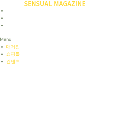
SENSUAL MAGAZINE
콘
글
텐
탐
매거진
츠
색
쇼핑몰
로
컨텐츠
건
Menu
너
매거진
뛰
쇼핑몰
기
컨텐츠
당신의 비밀스러운 취향을 존중합니다.
프리미엄 성인용품 원큐샵
일본,미국,독일,유럽등 국내외 성인용품, 비밀포장, 안심 배송