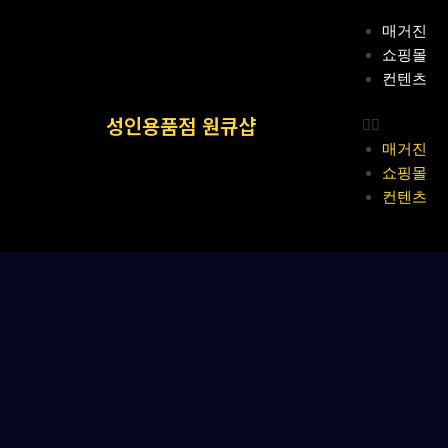
콘
Menu
매거진
텐
쇼핑몰
츠
컨텐츠
로
건
성인용품점 원큐샵
너
매거진
뛰
쇼핑몰
기
컨텐츠